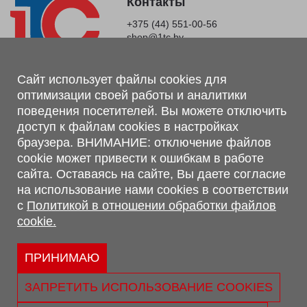
Контакты
+375 (44) 551-00-56
shop@1tc.by
Магазин, склад
Сайт использует файлы cookies для
оптимизации своей работы и аналитики
г. Минск, Минский р-н, п. Привольный, ул. Мира, 20А,
поведения посетителей. Вы можете отключить
223062
доступ к файлам cookies в настройках
г. Брест, ул. Лейтенанта Рябцева, 108 В, 224701
браузера. ВНИМАНИЕ: отключение файлов
Обращаем Ваше внимание, что вся предоставленная на сайте
cookie может привести к ошибкам в работе
информация, касающаяся комплектаций, технических
сайта. Оставаясь на сайте, Вы даете согласие
характеристик, цветовых сочетаний, а также стоимости и
на использование нами cookies в соответствии
сервисного обслуживания носит информационный характер и
с
Политикой в отношении обработки файлов
не является публичной офертой, определяемой п.2 ст.407
cookie.
Гражданского кодекса Республики Беларусь.
Политика обработки персональных данных
Политикой в отношении обработки файлов cookie.
ПРИНИМАЮ
Персональные настройки cookie
ЗАПРЕТИТЬ ИСПОЛЬЗОВАНИЕ COOKIES
© 2026 ООО «Трансконсалт Сервис» УНП 290667530.