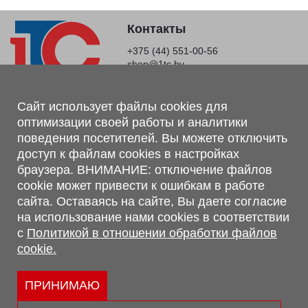
Контакты
+375 (44) 551-00-56
shop@1tc.by
Магазин, склад
Сайт использует файлы cookies для
оптимизации своей работы и аналитики
г. Минск, Минский р-н, п. Привольный, ул. Мира, 20А,
поведения посетителей. Вы можете отключить
223062
доступ к файлам cookies в настройках
г. Брест, ул. Лейтенанта Рябцева, 108 В, 224701
браузера. ВНИМАНИЕ: отключение файлов
Обращаем Ваше внимание, что вся предоставленная на сайте
cookie может привести к ошибкам в работе
информация, касающаяся комплектаций, технических
сайта. Оставаясь на сайте, Вы даете согласие
характеристик, цветовых сочетаний, а также стоимости и
на использование нами cookies в соответствии
сервисного обслуживания носит информационный характер и
с
Политикой в отношении обработки файлов
не является публичной офертой, определяемой п.2 ст.407
cookie.
Гражданского кодекса Республики Беларусь.
Политика обработки персональных данных
Политикой в отношении обработки файлов cookie.
ПРИНИМАЮ
Персональные настройки cookie