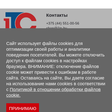
Контакты
+375 (44) 551-00-56
shop@1tc.by
Магазин, склад
Сайт использует файлы cookies для
оптимизации своей работы и аналитики
г. Минск, Минский р-н, п. Привольный, ул. Мира, 20А,
поведения посетителей. Вы можете отключить
223062
доступ к файлам cookies в настройках
г. Брест, ул. Лейтенанта Рябцева, 108 В, 224701
браузера. ВНИМАНИЕ: отключение файлов
Обращаем Ваше внимание, что вся предоставленная на сайте
cookie может привести к ошибкам в работе
информация, касающаяся комплектаций, технических
сайта. Оставаясь на сайте, Вы даете согласие
характеристик, цветовых сочетаний, а также стоимости и
на использование нами cookies в соответствии
сервисного обслуживания носит информационный характер и
с
Политикой в отношении обработки файлов
не является публичной офертой, определяемой п.2 ст.407
cookie.
Гражданского кодекса Республики Беларусь.
Политика обработки персональных данных
Политикой в отношении обработки файлов cookie.
ПРИНИМАЮ