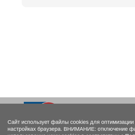
Ходовая часть
KOGEL
Электрооборудование
SACHS
BPW
Контакты
+375 (44) 551-00-56
shop@1tc.by
Сайт использует файлы cookies для оптимизации 
настройках браузера. ВНИМАНИЕ: отключение файл