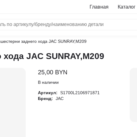
Главная
Каталог
 шестерни заднего хода JAC SUNRAY,M209
NRF
о хода JAC SUNRAY,M209
Bosch
Все бренды
25,00
BYN
i
В наличии
Артикул:
S1700L2106971871
L
Бренд:
JAC
ON
LTER
ALL
I