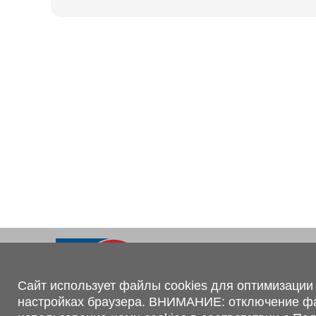
Ходовая часть
KOGEL
Электрооборудование
SACHS
BPW
Контакты
+375 (44) 551-00-56
shop@1tc.by
Сайт использует файлы cookies для оптимизации 
настройках браузера. ВНИМАНИЕ: отключение файл