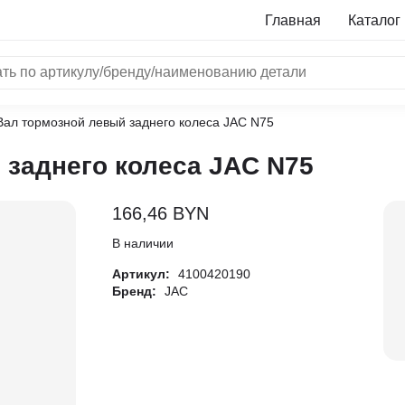
Главная
Каталог
Вал тормозной левый заднего колеса JAC N75
NRF
 заднего колеса JAC N75
Bosch
Все бренды
166,46
BYN
i
В наличии
Артикул:
4100420190
L
Бренд:
JAC
ON
LTER
ALL
I