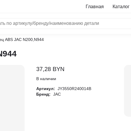
Главная
Каталог
ец ABS JAC N200,N944
NRF
N944
Bosch
Все бренды
37,28
BYN
i
В наличии
Артикул:
JY3550R240014B
L
Бренд:
JAC
ON
LTER
ALL
I