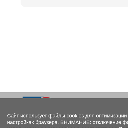
Ходовая часть
KOGEL
Электрооборудование
SACHS
BPW
Контакты
+375 (44) 551-00-56
shop@1tc.by
Сайт использует файлы cookies для оптимизации 
настройках браузера. ВНИМАНИЕ: отключение файл