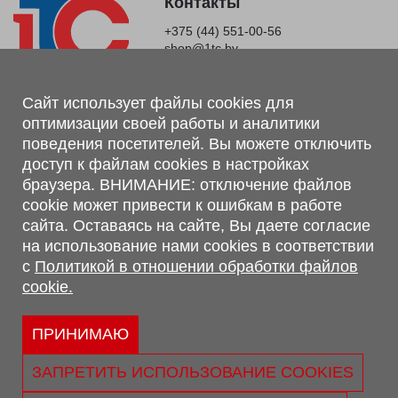
Контакты
+375 (44) 551-00-56
shop@1tc.by
Магазин, склад
Сайт использует файлы cookies для
оптимизации своей работы и аналитики
г. Минск, Минский р-н, п. Привольный, ул. Мира, 20А,
поведения посетителей. Вы можете отключить
223062
доступ к файлам cookies в настройках
г. Брест, ул. Лейтенанта Рябцева, 108 В, 224701
браузера. ВНИМАНИЕ: отключение файлов
Обращаем Ваше внимание, что вся предоставленная на сайте
cookie может привести к ошибкам в работе
информация, касающаяся комплектаций, технических
сайта. Оставаясь на сайте, Вы даете согласие
характеристик, цветовых сочетаний, а также стоимости и
на использование нами cookies в соответствии
сервисного обслуживания носит информационный характер и
с
Политикой в отношении обработки файлов
не является публичной офертой, определяемой п.2 ст.407
cookie.
Гражданского кодекса Республики Беларусь.
Политика обработки персональных данных
Политикой в отношении обработки файлов cookie.
ПРИНИМАЮ
Персональные настройки cookie
ЗАПРЕТИТЬ ИСПОЛЬЗОВАНИЕ COOKIES
© 2026 ООО «Трансконсалт Сервис» УНП 290667530.