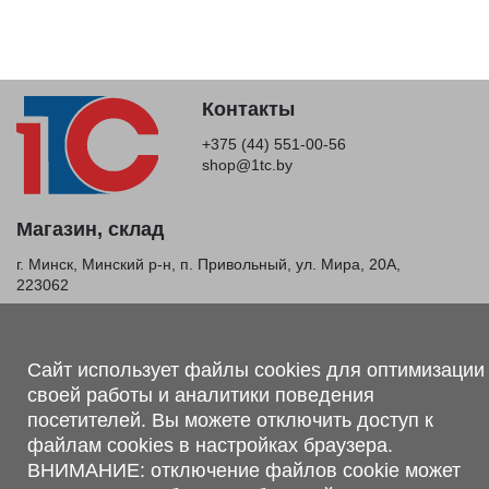
Контакты
+375 (44) 551-00-56
shop@1tc.by
Магазин, склад
г. Минск, Минский р-н, п. Привольный, ул. Мира, 20А,
223062
г. Брест, ул. Лейтенанта Рябцева, 108 В, 224701
Обращаем Ваше внимание, что вся предоставленная на сайте
Сайт использует файлы cookies для оптимизации
информация, касающаяся комплектаций, технических
своей работы и аналитики поведения
характеристик, цветовых сочетаний, а также стоимости и
сервисного обслуживания носит информационный характер и
посетителей. Вы можете отключить доступ к
не является публичной офертой, определяемой п.2 ст.407
файлам cookies в настройках браузера.
Гражданского кодекса Республики Беларусь.
ВНИМАНИЕ: отключение файлов cookie может