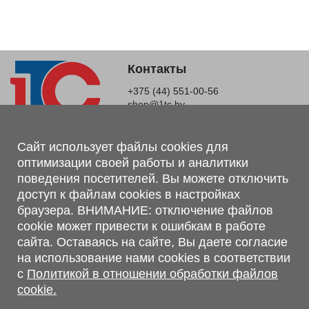
Контакты
+375 (44) 551-00-56
shop@1tc.by
Магазин, склад
Сайт использует файлы cookies для
оптимизации своей работы и аналитики
г. Минск, Минский р-н, п. Привольный, ул. Мира, 20А,
поведения посетителей. Вы можете отключить
223062
доступ к файлам cookies в настройках
г. Брест, ул. Лейтенанта Рябцева, 108 В, 224701
браузера. ВНИМАНИЕ: отключение файлов
Обращаем Ваше внимание, что вся предоставленная на сайте
cookie может привести к ошибкам в работе
информация, касающаяся комплектаций, технических
сайта. Оставаясь на сайте, Вы даете согласие
характеристик, цветовых сочетаний, а также стоимости и
на использование нами cookies в соответствии
сервисного обслуживания носит информационный характер и
с
Политикой в отношении обработки файлов
не является публичной офертой, определяемой п.2 ст.407
cookie.
Гражданского кодекса Республики Беларусь.