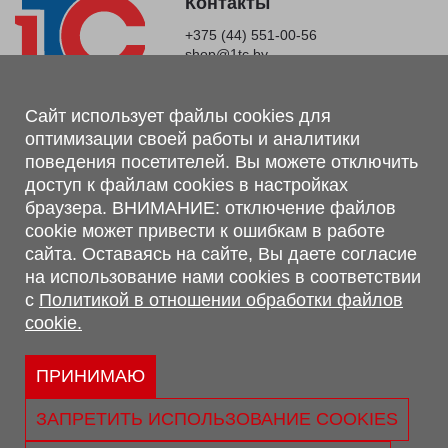
Контакты
+375 (44) 551-00-56
shop@1tc.by
Магазин, склад
Сайт использует файлы cookies для
оптимизации своей работы и аналитики
г. Минск, Минский р-н, п. Привольный, ул. Мира, 20А,
поведения посетителей. Вы можете отключить
223062
доступ к файлам cookies в настройках
г. Брест, ул. Лейтенанта Рябцева, 108 В, 224701
браузера. ВНИМАНИЕ: отключение файлов
Обращаем Ваше внимание, что вся предоставленная на сайте
cookie может привести к ошибкам в работе
информация, касающаяся комплектаций, технических
сайта. Оставаясь на сайте, Вы даете согласие
характеристик, цветовых сочетаний, а также стоимости и
на использование нами cookies в соответствии
сервисного обслуживания носит информационный характер и
с
Политикой в отношении обработки файлов
не является публичной офертой, определяемой п.2 ст.407
cookie.
Гражданского кодекса Республики Беларусь.
Политика обработки персональных данных
Политикой в отношении обработки файлов cookie.
ПРИНИМАЮ
Персональные настройки cookie
ЗАПРЕТИТЬ ИСПОЛЬЗОВАНИЕ COOKIES
© 2026 ООО «Трансконсалт Сервис» УНП 290667530.