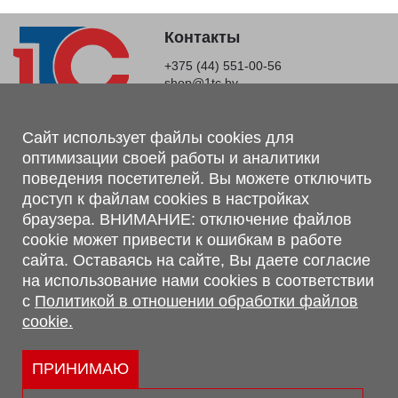
Контакты
+375 (44) 551-00-56
shop@1tc.by
Магазин, склад
Сайт использует файлы cookies для
оптимизации своей работы и аналитики
г. Минск, Минский р-н, п. Привольный, ул. Мира, 20А,
поведения посетителей. Вы можете отключить
223062
доступ к файлам cookies в настройках
г. Брест, ул. Лейтенанта Рябцева, 108 В, 224701
браузера. ВНИМАНИЕ: отключение файлов
Обращаем Ваше внимание, что вся предоставленная на сайте
cookie может привести к ошибкам в работе
информация, касающаяся комплектаций, технических
сайта. Оставаясь на сайте, Вы даете согласие
характеристик, цветовых сочетаний, а также стоимости и
на использование нами cookies в соответствии
сервисного обслуживания носит информационный характер и
с
Политикой в отношении обработки файлов
не является публичной офертой, определяемой п.2 ст.407
cookie.
Гражданского кодекса Республики Беларусь.
Политика обработки персональных данных
Политикой в отношении обработки файлов cookie.
ПРИНИМАЮ
Персональные настройки cookie