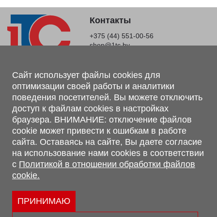
Контакты
+375 (44) 551-00-56
shop@1tc.by
Магазин, склад
Сайт использует файлы cookies для
оптимизации своей работы и аналитики
г. Минск, Минский р-н, п. Привольный, ул. Мира, 20А,
поведения посетителей. Вы можете отключить
223062
доступ к файлам cookies в настройках
г. Брест, ул. Лейтенанта Рябцева, 108 В, 224701
браузера. ВНИМАНИЕ: отключение файлов
Обращаем Ваше внимание, что вся предоставленная на сайте
cookie может привести к ошибкам в работе
информация, касающаяся комплектаций, технических
сайта. Оставаясь на сайте, Вы даете согласие
характеристик, цветовых сочетаний, а также стоимости и
на использование нами cookies в соответствии
сервисного обслуживания носит информационный характер и
с
Политикой в отношении обработки файлов
не является публичной офертой, определяемой п.2 ст.407
cookie.
Гражданского кодекса Республики Беларусь.
Политика обработки персональных данных
Политикой в отношении обработки файлов cookie.
ПРИНИМАЮ
Персональные настройки cookie