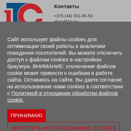
Контакты
+375 (44) 551-00-56
shop@1tc.by
Магазин, склад
Сайт использует файлы cookies для
оптимизации своей работы и аналитики
г. Минск, Минский р-н, п. Привольный, ул. Мира, 20А,
поведения посетителей. Вы можете отключить
223062
доступ к файлам cookies в настройках
г. Брест, ул. Лейтенанта Рябцева, 108 В, 224701
браузера. ВНИМАНИЕ: отключение файлов
Обращаем Ваше внимание, что вся предоставленная на сайте
cookie может привести к ошибкам в работе
информация, касающаяся комплектаций, технических
сайта. Оставаясь на сайте, Вы даете согласие
характеристик, цветовых сочетаний, а также стоимости и
на использование нами cookies в соответствии
сервисного обслуживания носит информационный характер и
с
Политикой в отношении обработки файлов
не является публичной офертой, определяемой п.2 ст.407
cookie.
Гражданского кодекса Республики Беларусь.
Политика обработки персональных данных
Политикой в отношении обработки файлов cookie.
ПРИНИМАЮ
Персональные настройки cookie
ЗАПРЕТИТЬ ИСПОЛЬЗОВАНИЕ COOKIES