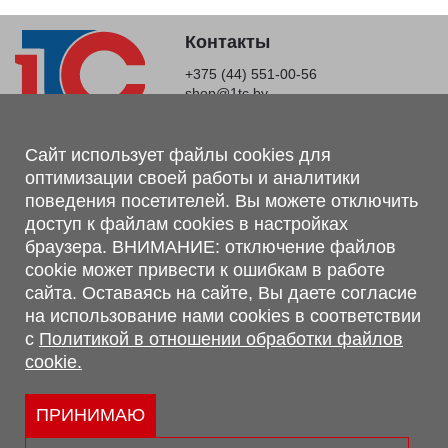
Контакты
+375 (44) 551-00-56
shop@1tc.by
Магазин, склад
Сайт использует файлы cookies для
оптимизации своей работы и аналитики
г. Минск, Минский р-н, п. Привольный, ул. Мира, 20А,
поведения посетителей. Вы можете отключить
223062
доступ к файлам cookies в настройках
г. Брест, ул. Лейтенанта Рябцева, 108 В, 224701
браузера. ВНИМАНИЕ: отключение файлов
Обращаем Ваше внимание, что вся предоставленная на сайте
cookie может привести к ошибкам в работе
информация, касающаяся комплектаций, технических
сайта. Оставаясь на сайте, Вы даете согласие
характеристик, цветовых сочетаний, а также стоимости и
на использование нами cookies в соответствии
сервисного обслуживания носит информационный характер и
с
Политикой в отношении обработки файлов
не является публичной офертой, определяемой п.2 ст.407
cookie.
Гражданского кодекса Республики Беларусь.
Политика обработки персональных данных
Политикой в отношении обработки файлов cookie.
ПРИНИМАЮ
Персональные настройки cookie