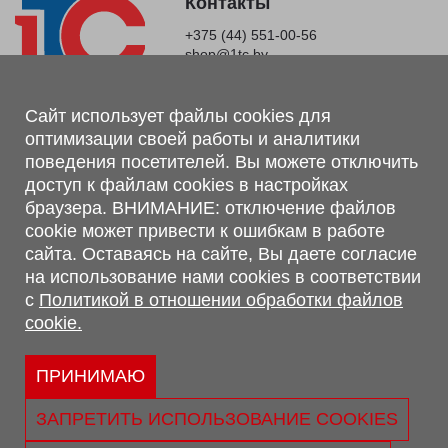
Контакты
+375 (44) 551-00-56
shop@1tc.by
Магазин, склад
Сайт использует файлы cookies для
оптимизации своей работы и аналитики
г. Минск, Минский р-н, п. Привольный, ул. Мира, 20А,
поведения посетителей. Вы можете отключить
223062
доступ к файлам cookies в настройках
г. Брест, ул. Лейтенанта Рябцева, 108 В, 224701
браузера. ВНИМАНИЕ: отключение файлов
Обращаем Ваше внимание, что вся предоставленная на сайте
cookie может привести к ошибкам в работе
информация, касающаяся комплектаций, технических
сайта. Оставаясь на сайте, Вы даете согласие
характеристик, цветовых сочетаний, а также стоимости и
на использование нами cookies в соответствии
сервисного обслуживания носит информационный характер и
с
Политикой в отношении обработки файлов
не является публичной офертой, определяемой п.2 ст.407
cookie.
Гражданского кодекса Республики Беларусь.
Политика обработки персональных данных
Политикой в отношении обработки файлов cookie.
ПРИНИМАЮ
Персональные настройки cookie
ЗАПРЕТИТЬ ИСПОЛЬЗОВАНИЕ COOKIES
© 2026 ООО «Трансконсалт Сервис» УНП 290667530.