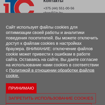
Контакты
+375 (44) 551-00-56
shop@1tc.by
Магазин, склад
Сайт использует файлы cookies для
оптимизации своей работы и аналитики
г. Минск, Минский р-н, п. Привольный, ул. Мира, 20А,
поведения посетителей. Вы можете отключить
223062
доступ к файлам cookies в настройках
г. Брест, ул. Лейтенанта Рябцева, 108 В, 224701
браузера. ВНИМАНИЕ: отключение файлов
Обращаем Ваше внимание, что вся предоставленная на сайте
cookie может привести к ошибкам в работе
информация, касающаяся комплектаций, технических
сайта. Оставаясь на сайте, Вы даете согласие
характеристик, цветовых сочетаний, а также стоимости и
на использование нами cookies в соответствии
сервисного обслуживания носит информационный характер и
с
Политикой в отношении обработки файлов
не является публичной офертой, определяемой п.2 ст.407
cookie.
Гражданского кодекса Республики Беларусь.
Политика обработки персональных данных
Политикой в отношении обработки файлов cookie.
ПРИНИМАЮ
Персональные настройки cookie
ЗАПРЕТИТЬ ИСПОЛЬЗОВАНИЕ COOKIES
© 2026 ООО «Трансконсалт Сервис» УНП 290667530.