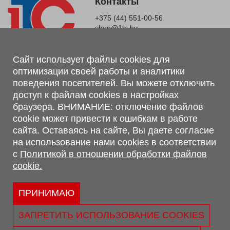
Контакты
+375 (44) 551-00-56
shop@1tc.by
Магазин, склад
Сайт использует файлы cookies для
оптимизации своей работы и аналитики
г. Минск, Минский р-н, п. Привольный, ул. Мира, 20А,
поведения посетителей. Вы можете отключить
223062
доступ к файлам cookies в настройках
г. Брест, ул. Лейтенанта Рябцева, 108 В, 224701
браузера. ВНИМАНИЕ: отключение файлов
Обращаем Ваше внимание, что вся предоставленная на сайте
cookie может привести к ошибкам в работе
информация, касающаяся комплектаций, технических
сайта. Оставаясь на сайте, Вы даете согласие
характеристик, цветовых сочетаний, а также стоимости и
на использование нами cookies в соответствии
сервисного обслуживания носит информационный характер и
с
Политикой в отношении обработки файлов
не является публичной офертой, определяемой п.2 ст.407
cookie.
Гражданского кодекса Республики Беларусь.
Политика обработки персональных данных
Политикой в отношении обработки файлов cookie.
ПРИНИМАЮ
Персональные настройки cookie
ЗАПРЕТИТЬ ИСПОЛЬЗОВАНИЕ COOKIES
© 2026 ООО «Трансконсалт Сервис» УНП 290667530.