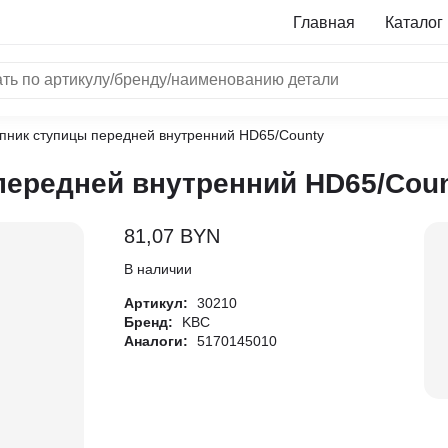
Главная
Каталог
пник ступицы передней внутренний HD65/County
NRF
ередней внутренний HD65/Cou
Bosch
Все бренды
81,07
BYN
i
В наличии
Артикул:
30210
L
Бренд:
KBC
Аналоги:
5170145010
ON
LTER
ALL
I