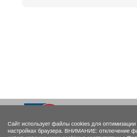
Ходовая часть
KOGEL
Электрооборудование
SACHS
BPW
Контакты
+375 (44) 551-00-56
shop@1tc.by
Сайт использует файлы cookies для оптимизации 
настройках браузера. ВНИМАНИЕ: отключение файл