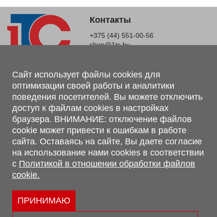
Контакты
+375 (44) 551-00-56
shop@1tc.by
Магазин, склад
Сайт использует файлы cookies для
оптимизации своей работы и аналитики
г. Минск, Минский р-н, п. Привольный, ул. Мира, 20А,
поведения посетителей. Вы можете отключить
223062
доступ к файлам cookies в настройках
г. Брест, ул. Лейтенанта Рябцева, 108 В, 224701
браузера. ВНИМАНИЕ: отключение файлов
Обращаем Ваше внимание, что вся предоставленная на сайте
cookie может привести к ошибкам в работе
информация, касающаяся комплектаций, технических
сайта. Оставаясь на сайте, Вы даете согласие
характеристик, цветовых сочетаний, а также стоимости и
на использование нами cookies в соответствии
сервисного обслуживания носит информационный характер и
с
Политикой в отношении обработки файлов
не является публичной офертой, определяемой п.2 ст.407
cookie.
Гражданского кодекса Республики Беларусь.
Политика обработки персональных данных
Политикой в отношении обработки файлов cookie.
ПРИНИМАЮ
Персональные настройки cookie