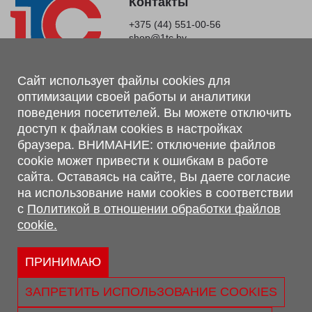
Контакты
+375 (44) 551-00-56
shop@1tc.by
Магазин, склад
Сайт использует файлы cookies для
оптимизации своей работы и аналитики
г. Минск, Минский р-н, п. Привольный, ул. Мира, 20А,
поведения посетителей. Вы можете отключить
223062
доступ к файлам cookies в настройках
г. Брест, ул. Лейтенанта Рябцева, 108 В, 224701
браузера. ВНИМАНИЕ: отключение файлов
Обращаем Ваше внимание, что вся предоставленная на сайте
cookie может привести к ошибкам в работе
информация, касающаяся комплектаций, технических
сайта. Оставаясь на сайте, Вы даете согласие
характеристик, цветовых сочетаний, а также стоимости и
на использование нами cookies в соответствии
сервисного обслуживания носит информационный характер и
с
Политикой в отношении обработки файлов
не является публичной офертой, определяемой п.2 ст.407
cookie.
Гражданского кодекса Республики Беларусь.
Политика обработки персональных данных
Политикой в отношении обработки файлов cookie.
ПРИНИМАЮ
Персональные настройки cookie
ЗАПРЕТИТЬ ИСПОЛЬЗОВАНИЕ COOKIES
© 2026 ООО «Трансконсалт Сервис» УНП 290667530.