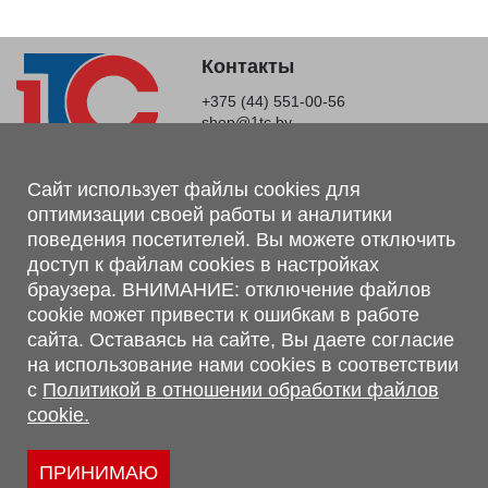
Контакты
+375 (44) 551-00-56
shop@1tc.by
Магазин, склад
Сайт использует файлы cookies для
оптимизации своей работы и аналитики
г. Минск, Минский р-н, п. Привольный, ул. Мира, 20А,
поведения посетителей. Вы можете отключить
223062
доступ к файлам cookies в настройках
г. Брест, ул. Лейтенанта Рябцева, 108 В, 224701
браузера. ВНИМАНИЕ: отключение файлов
Обращаем Ваше внимание, что вся предоставленная на сайте
cookie может привести к ошибкам в работе
информация, касающаяся комплектаций, технических
сайта. Оставаясь на сайте, Вы даете согласие
характеристик, цветовых сочетаний, а также стоимости и
на использование нами cookies в соответствии
сервисного обслуживания носит информационный характер и
с
Политикой в отношении обработки файлов
не является публичной офертой, определяемой п.2 ст.407
cookie.
Гражданского кодекса Республики Беларусь.
Политика обработки персональных данных
Политикой в отношении обработки файлов cookie.
ПРИНИМАЮ