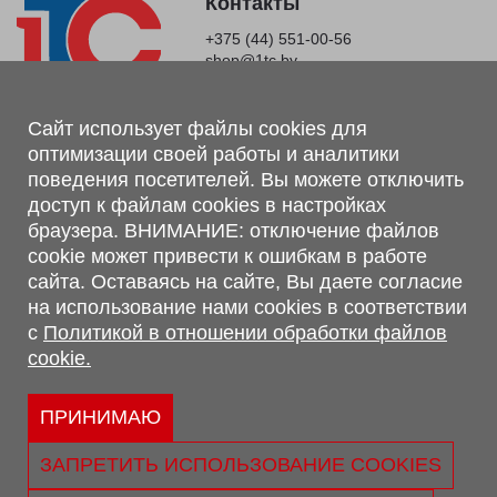
Контакты
+375 (44) 551-00-56
shop@1tc.by
Магазин, склад
Сайт использует файлы cookies для
оптимизации своей работы и аналитики
г. Минск, Минский р-н, п. Привольный, ул. Мира, 20А,
поведения посетителей. Вы можете отключить
223062
доступ к файлам cookies в настройках
г. Брест, ул. Лейтенанта Рябцева, 108 В, 224701
браузера. ВНИМАНИЕ: отключение файлов
Обращаем Ваше внимание, что вся предоставленная на сайте
cookie может привести к ошибкам в работе
информация, касающаяся комплектаций, технических
сайта. Оставаясь на сайте, Вы даете согласие
характеристик, цветовых сочетаний, а также стоимости и
на использование нами cookies в соответствии
сервисного обслуживания носит информационный характер и
с
Политикой в отношении обработки файлов
не является публичной офертой, определяемой п.2 ст.407
cookie.
Гражданского кодекса Республики Беларусь.
Политика обработки персональных данных
Политикой в отношении обработки файлов cookie.
ПРИНИМАЮ
Персональные настройки cookie
ЗАПРЕТИТЬ ИСПОЛЬЗОВАНИЕ COOKIES
© 2026 ООО «Трансконсалт Сервис» УНП 290667530.