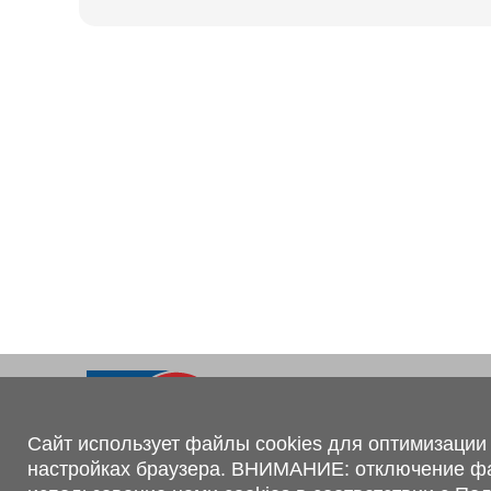
Ходовая часть
KOGEL
Электрооборудование
SACHS
BPW
Контакты
+375 (44) 551-00-56
shop@1tc.by
Сайт использует файлы cookies для оптимизации 
настройках браузера. ВНИМАНИЕ: отключение файл