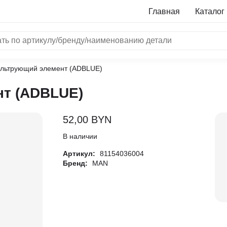
Главная
Каталог
льтрующий элемент (ADBLUE)
NRF
т (ADBLUE)
Bosch
Все бренды
52,00
BYN
i
В наличии
Артикул:
81154036004
L
Бренд:
MAN
ON
LTER
ALL
I