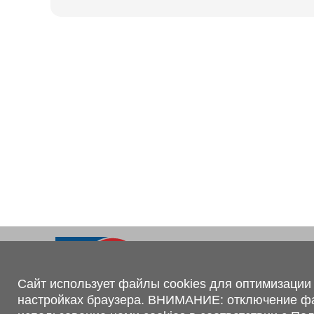
Ходовая часть
KOGEL
Электрооборудование
SACHS
BPW
Контакты
+375 (44) 551-00-56
shop@1tc.by
Сайт использует файлы cookies для оптимизации 
настройках браузера. ВНИМАНИЕ: отключение файл