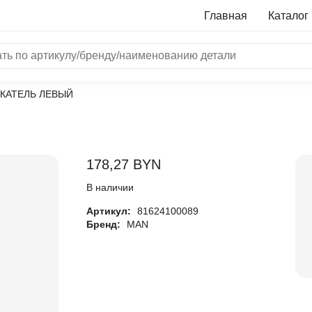
Главная
Каталог
ЕКАТЕЛЬ ЛЕВЫЙ
NRF
Bosch
Все бренды
178,27
BYN
i
В наличии
Артикул:
81624100089
L
Бренд:
MAN
ON
LTER
ALL
I