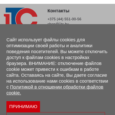
Контакты
+375 (44) 551-00-56
shop@1tc.by
Магазин, склад
Сайт использует файлы cookies для
оптимизации своей работы и аналитики
г. Минск, Минский р-н, п. Привольный, ул. Мира, 20А,
поведения посетителей. Вы можете отключить
223062
доступ к файлам cookies в настройках
г. Брест, ул. Лейтенанта Рябцева, 108 В, 224701
браузера. ВНИМАНИЕ: отключение файлов
Обращаем Ваше внимание, что вся предоставленная на сайте
cookie может привести к ошибкам в работе
информация, касающаяся комплектаций, технических
сайта. Оставаясь на сайте, Вы даете согласие
характеристик, цветовых сочетаний, а также стоимости и
на использование нами cookies в соответствии
сервисного обслуживания носит информационный характер и
с
Политикой в отношении обработки файлов
не является публичной офертой, определяемой п.2 ст.407
cookie.
Гражданского кодекса Республики Беларусь.
Политика обработки персональных данных
Политикой в отношении обработки файлов cookie.
ПРИНИМАЮ
Персональные настройки cookie