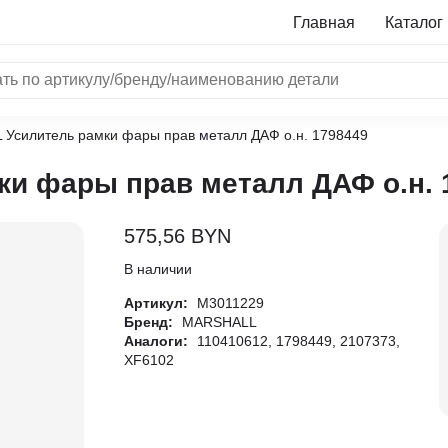
Главная
Каталог
Усилитель рамки фары прав металл ДАФ о.н. 1798449
NRF
и фары прав металл ДАФ о.н. 
Bosch
Все бренды
575,56
BYN
i
В наличии
Артикул:
M3011229
L
Бренд:
MARSHALL
Аналоги:
110410612, 1798449, 2107373,
ON
XF6102
LTER
ALL
I