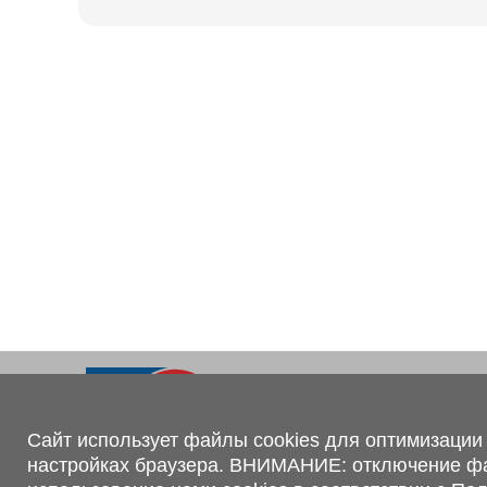
Ходовая часть
KOGEL
Электрооборудование
SACHS
BPW
Контакты
+375 (44) 551-00-56
shop@1tc.by
Сайт использует файлы cookies для оптимизации 
настройках браузера. ВНИМАНИЕ: отключение файл