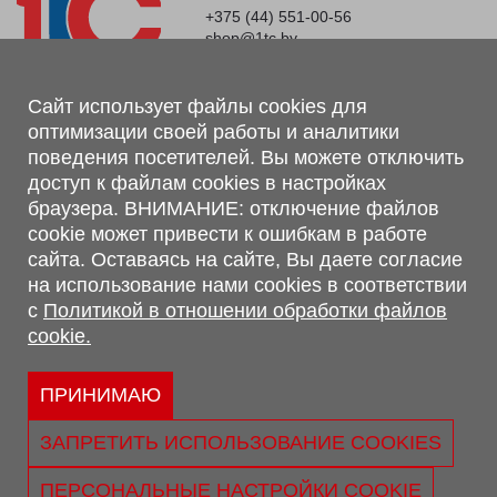
+375 (44) 551-00-56
shop@1tc.by
Магазин, склад
Сайт использует файлы cookies для
оптимизации своей работы и аналитики
г. Минск, Минский р-н, п. Привольный, ул. Мира, 20А,
поведения посетителей. Вы можете отключить
223062
доступ к файлам cookies в настройках
г. Брест, ул. Лейтенанта Рябцева, 108 В, 224701
браузера. ВНИМАНИЕ: отключение файлов
Обращаем Ваше внимание, что вся предоставленная на сайте
cookie может привести к ошибкам в работе
информация, касающаяся комплектаций, технических
сайта. Оставаясь на сайте, Вы даете согласие
характеристик, цветовых сочетаний, а также стоимости и
на использование нами cookies в соответствии
сервисного обслуживания носит информационный характер и
с
Политикой в отношении обработки файлов
не является публичной офертой, определяемой п.2 ст.407
cookie.
Гражданского кодекса Республики Беларусь.
Политика обработки персональных данных
Политикой в отношении обработки файлов cookie.
ПРИНИМАЮ
Персональные настройки cookie
ЗАПРЕТИТЬ ИСПОЛЬЗОВАНИЕ COOKIES
© 2026 ООО «Трансконсалт Сервис» УНП 290667530.
Свидетельство о регистрации №290667530 выдано 02.02.2009
ПЕРСОНАЛЬНЫЕ НАСТРОЙКИ COOKIE