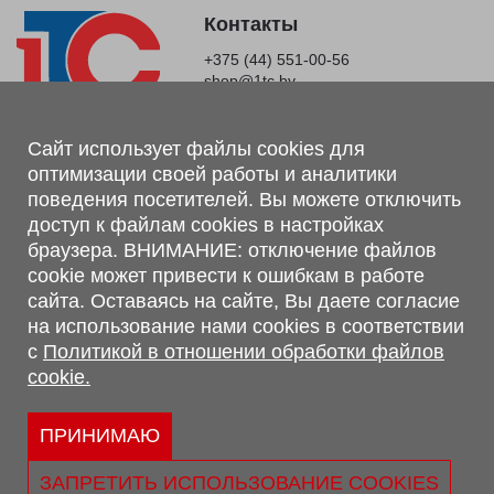
Контакты
+375 (44) 551-00-56
shop@1tc.by
Магазин, склад
Сайт использует файлы cookies для
оптимизации своей работы и аналитики
г. Минск, Минский р-н, п. Привольный, ул. Мира, 20А,
поведения посетителей. Вы можете отключить
223062
доступ к файлам cookies в настройках
г. Брест, ул. Лейтенанта Рябцева, 108 В, 224701
браузера. ВНИМАНИЕ: отключение файлов
Обращаем Ваше внимание, что вся предоставленная на сайте
cookie может привести к ошибкам в работе
информация, касающаяся комплектаций, технических
сайта. Оставаясь на сайте, Вы даете согласие
характеристик, цветовых сочетаний, а также стоимости и
на использование нами cookies в соответствии
сервисного обслуживания носит информационный характер и
с
Политикой в отношении обработки файлов
не является публичной офертой, определяемой п.2 ст.407
cookie.
Гражданского кодекса Республики Беларусь.
Политика обработки персональных данных
Политикой в отношении обработки файлов cookie.
ПРИНИМАЮ
Персональные настройки cookie
ЗАПРЕТИТЬ ИСПОЛЬЗОВАНИЕ COOKIES