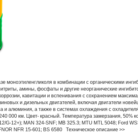
Фильтрация по атрибутам
зе моноэтиленгликоля в комбинации с органическими инги
, нитриты, амины, фосфаты и другие неорганические ингиби
 коррозии, кавитации и вспенивания с сохранением максим
зиновых и дизельных двигателей, включая двигатели
новей
уна и алюминия, а также в системах охлаждения с охладите
40 000 км. Цвет- красный. Температура замерзания, 50% ко
12/G-12+); MAN 324-SNF; MB 325.3; MTU MTL 5048; Ford W
AFNOR NFR 15-601; BS 6580
Техническое описание >>