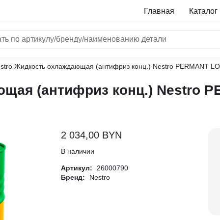
Главная
Каталог
estro Жидкость охлаждающая (антифриз конц.) Nestro PERMANT LON
NRF
ющая (антифриз конц.) Nestro 
Bosch
Все бренды
i
2 034,00
BYN
L
В наличии
Артикул:
26000790
ON
Бренд:
Nestro
LTER
ALL
I