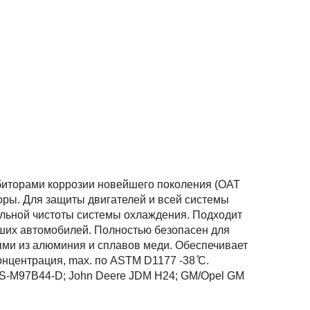
биторами коррозии новейшего поколения (OAT
торы. Для защиты двигателей и всей системы
альной чистоты системы охлаждения. Подходит
ших автомобилей. Полностью безопасен для
лями из алюминия и сплавов меди. Обеспечивает
нцентрация, max. по ASTM D1177 -38 ̊C.
SS-M97B44-D; John Deere JDM H24; GM/Opel GM