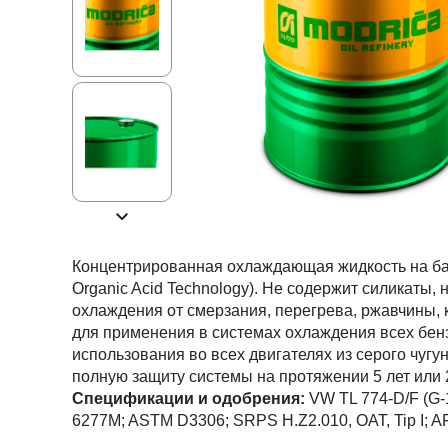
Ходовая часть
KOGEL
Электрооборудование
SACHS
BPW
Концентрированная охлаждающая жидкость на ба
Organic Acid Technology). Не содержит силикаты
охлаждения от смерзания, перегрева, ржавчины,
для применения в системах охлаждения всех бен
использования во всех двигателях из серого чуг
полную защиту системы на протяжении 5 лет или 2
Спецификации и одобрения
:
VW TL 774-D/F (G-
6277M; ASTM D3306; SRPS H.Z2.010, OAT, Tip I; 