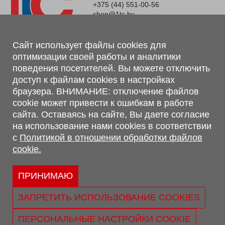
+375 (44) 551-00-56
shop@1tc.by
Магазин, склад
Сайт использует файлы cookies для
оптимизации своей работы и аналитики
г. Минск, Минский р-н, п. Привольный, ул. Мира, 20А,
поведения посетителей. Вы можете отключить
223062
доступ к файлам cookies в настройках
г. Брест, ул. Лейтенанта Рябцева, 108 В, 224701
браузера. ВНИМАНИЕ: отключение файлов
Обращаем Ваше внимание, что вся предоставленная на сайте
cookie может привести к ошибкам в работе
информация, касающаяся комплектаций, технических
сайта. Оставаясь на сайте, Вы даете согласие
характеристик, цветовых сочетаний, а также стоимости и
на использование нами cookies в соответствии
сервисного обслуживания носит информационный характер и
с
Политикой в отношении обработки файлов
не является публичной офертой, определяемой п.2 ст.407
cookie.
Гражданского кодекса Республики Беларусь.
Политика обработки персональных данных
Политикой в отношении обработки файлов cookie.
ПРИНИМАЮ
Персональные настройки cookie
ЗАПРЕТИТЬ ИСПОЛЬЗОВАНИЕ COOKIES
© 2026 ООО «Трансконсалт Сервис» УНП 290667530.
Свидетельство о регистрации №290667530 выдано 02.02.2009
ПЕРСОНАЛЬНЫЕ НАСТРОЙКИ COOKIE
г. Администрацией Ленинского р-на г. Бреста