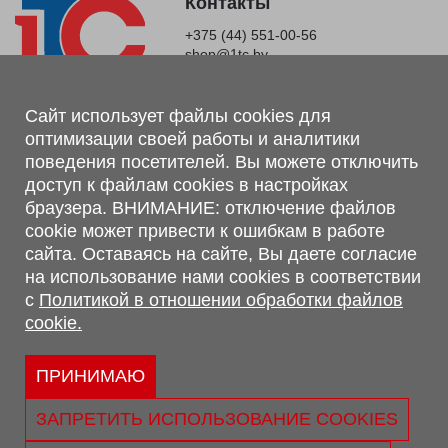
Контакты
+375 (44) 551-00-56
shop@1tc.by
Магазин, склад
Сайт использует файлы cookies для
оптимизации своей работы и аналитики
г. Минск, Минский р-н, п. Привольный, ул. Мира, 20А,
поведения посетителей. Вы можете отключить
223062
доступ к файлам cookies в настройках
г. Брест, ул. Лейтенанта Рябцева, 108 В, 224701
браузера. ВНИМАНИЕ: отключение файлов
Обращаем Ваше внимание, что вся предоставленная на сайте
cookie может привести к ошибкам в работе
информация, касающаяся комплектаций, технических
сайта. Оставаясь на сайте, Вы даете согласие
характеристик, цветовых сочетаний, а также стоимости и
на использование нами cookies в соответствии
сервисного обслуживания носит информационный характер и
с
Политикой в отношении обработки файлов
не является публичной офертой, определяемой п.2 ст.407
cookie.
Гражданского кодекса Республики Беларусь.
Политика обработки персональных данных
Политикой в отношении обработки файлов cookie.
ПРИНИМАЮ
Персональные настройки cookie
ЗАПРЕТИТЬ ИСПОЛЬЗОВАНИЕ COOKIES
© 2026 ООО «Трансконсалт Сервис» УНП 290667530.