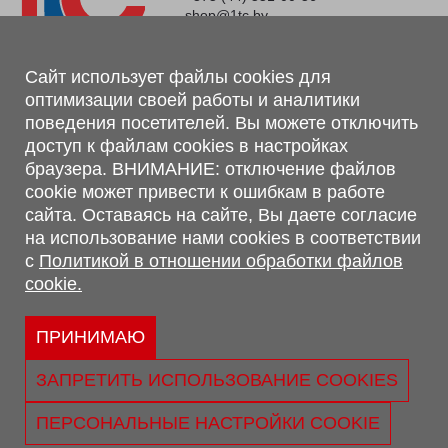
shop@1tc.by
Магазин, склад
Сайт использует файлы cookies для
оптимизации своей работы и аналитики
г. Минск, Минский р-н, п. Привольный, ул. Мира, 20А,
поведения посетителей. Вы можете отключить
223062
доступ к файлам cookies в настройках
г. Брест, ул. Лейтенанта Рябцева, 108 В, 224701
браузера. ВНИМАНИЕ: отключение файлов
Обращаем Ваше внимание, что вся предоставленная на сайте
cookie может привести к ошибкам в работе
информация, касающаяся комплектаций, технических
сайта. Оставаясь на сайте, Вы даете согласие
характеристик, цветовых сочетаний, а также стоимости и
на использование нами cookies в соответствии
сервисного обслуживания носит информационный характер и
с
Политикой в отношении обработки файлов
не является публичной офертой, определяемой п.2 ст.407
cookie.
Гражданского кодекса Республики Беларусь.
Политика обработки персональных данных
Политикой в отношении обработки файлов cookie.
ПРИНИМАЮ
Персональные настройки cookie
ЗАПРЕТИТЬ ИСПОЛЬЗОВАНИЕ COOKIES
© 2026 ООО «Трансконсалт Сервис» УНП 290667530.
Свидетельство о регистрации №290667530 выдано 02.02.2009
ПЕРСОНАЛЬНЫЕ НАСТРОЙКИ COOKIE
г. Администрацией Ленинского р-на г. Бреста