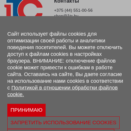
Контакты
+375 (44) 551-00-56
shop@1tc.by
Магазин, склад
Сайт использует файлы cookies для
оптимизации своей работы и аналитики
г. Минск, Минский р-н, п. Привольный, ул. Мира, 20А,
поведения посетителей. Вы можете отключить
223062
доступ к файлам cookies в настройках
г. Брест, ул. Лейтенанта Рябцева, 108 В, 224701
браузера. ВНИМАНИЕ: отключение файлов
Обращаем Ваше внимание, что вся предоставленная на сайте
cookie может привести к ошибкам в работе
информация, касающаяся комплектаций, технических
сайта. Оставаясь на сайте, Вы даете согласие
характеристик, цветовых сочетаний, а также стоимости и
на использование нами cookies в соответствии
сервисного обслуживания носит информационный характер и
с
Политикой в отношении обработки файлов
не является публичной офертой, определяемой п.2 ст.407
cookie.
Гражданского кодекса Республики Беларусь.
Политика обработки персональных данных
Политикой в отношении обработки файлов cookie.
ПРИНИМАЮ
Персональные настройки cookie
ЗАПРЕТИТЬ ИСПОЛЬЗОВАНИЕ COOKIES
© 2026 ООО «Трансконсалт Сервис» УНП 290667530.