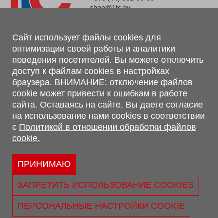
shop@1tc.by
Магазин, склад
Сайт использует файлы cookies для
оптимизации своей работы и аналитики
г. Минск, Минский р-н, п. Привольный, ул. Мира, 20А,
поведения посетителей. Вы можете отключить
223062
доступ к файлам cookies в настройках
г. Брест, ул. Лейтенанта Рябцева, 108 В, 224701
браузера. ВНИМАНИЕ: отключение файлов
Обращаем Ваше внимание, что вся предоставленная на сайте
cookie может привести к ошибкам в работе
информация, касающаяся комплектаций, технических
сайта. Оставаясь на сайте, Вы даете согласие
характеристик, цветовых сочетаний, а также стоимости и
на использование нами cookies в соответствии
сервисного обслуживания носит информационный характер и
с
Политикой в отношении обработки файлов
не является публичной офертой, определяемой п.2 ст.407
cookie.
Гражданского кодекса Республики Беларусь.
Политика обработки персональных данных
Политикой в отношении обработки файлов cookie.
ПРИНИМАЮ
Персональные настройки cookie
ЗАПРЕТИТЬ ИСПОЛЬЗОВАНИЕ COOKIES
© 2026 ООО «Трансконсалт Сервис» УНП 290667530.
Свидетельство о регистрации №290667530 выдано 02.02.2009
ПЕРСОНАЛЬНЫЕ НАСТРОЙКИ COOKIE
г. Администрацией Ленинского р-на г. Бреста