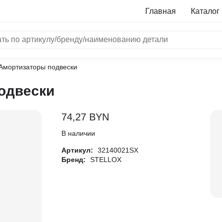
Главная
Каталог
Амортизаторы подвески
NRF
одвески
Bosch
Все бренды
74,27
BYN
i
В наличии
Артикул:
32140021SX
L
Бренд:
STELLOX
ON
LTER
ALL
I