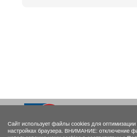
Ходовая часть
KOGEL
Электрооборудование
SACHS
BPW
Контакты
+375 (44) 551-00-56
shop@1tc.by
Сайт использует файлы cookies для оптимизации 
настройках браузера. ВНИМАНИЕ: отключение файл