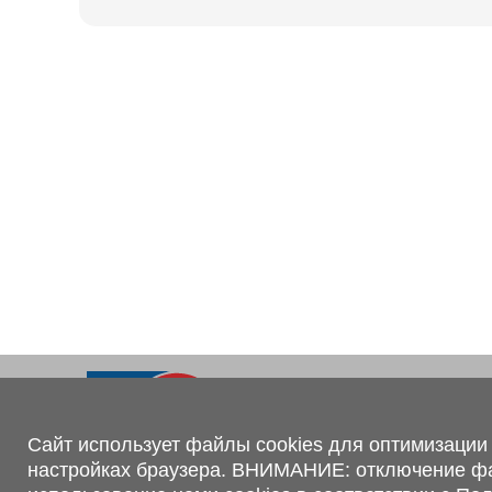
Ходовая часть
KOGEL
Электрооборудование
SACHS
BPW
Контакты
+375 (44) 551-00-56
shop@1tc.by
Сайт использует файлы cookies для оптимизации 
настройках браузера. ВНИМАНИЕ: отключение файл