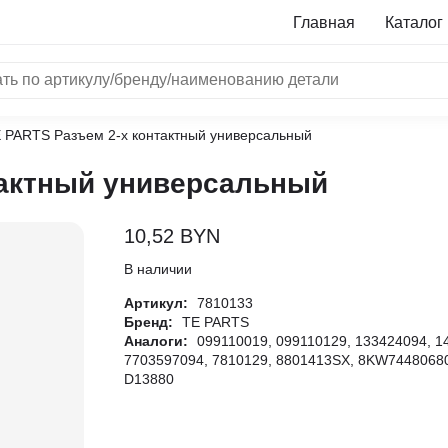
Главная
Каталог
E PARTS Разъем 2-х контактный универсальный
NRF
тактный универсальный
Bosch
Все бренды
10,52
BYN
i
В наличии
Артикул:
7810133
L
Бренд:
TE PARTS
Аналоги:
099110019, 099110129, 133424094, 1
ON
7703597094, 7810129, 8801413SX, 8KW74480680
LTER
D13880
ALL
I