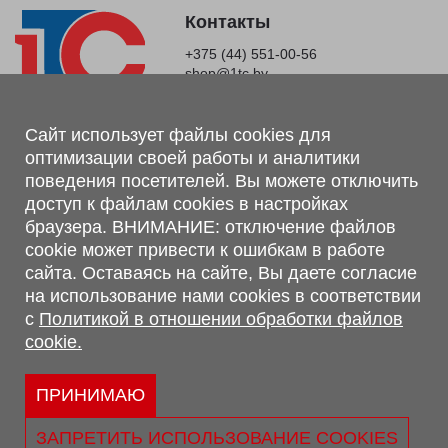
Контакты
+375 (44) 551-00-56
shop@1tc.by
Магазин, склад
Сайт использует файлы cookies для
оптимизации своей работы и аналитики
г. Минск, Минский р-н, п. Привольный, ул. Мира, 20А,
поведения посетителей. Вы можете отключить
223062
доступ к файлам cookies в настройках
г. Брест, ул. Лейтенанта Рябцева, 108 В, 224701
браузера. ВНИМАНИЕ: отключение файлов
Обращаем Ваше внимание, что вся предоставленная на сайте
cookie может привести к ошибкам в работе
информация, касающаяся комплектаций, технических
сайта. Оставаясь на сайте, Вы даете согласие
характеристик, цветовых сочетаний, а также стоимости и
на использование нами cookies в соответствии
сервисного обслуживания носит информационный характер и
с
Политикой в отношении обработки файлов
не является публичной офертой, определяемой п.2 ст.407
cookie.
Гражданского кодекса Республики Беларусь.
Политика обработки персональных данных
Политикой в отношении обработки файлов cookie.
ПРИНИМАЮ
Персональные настройки cookie
ЗАПРЕТИТЬ ИСПОЛЬЗОВАНИЕ COOKIES