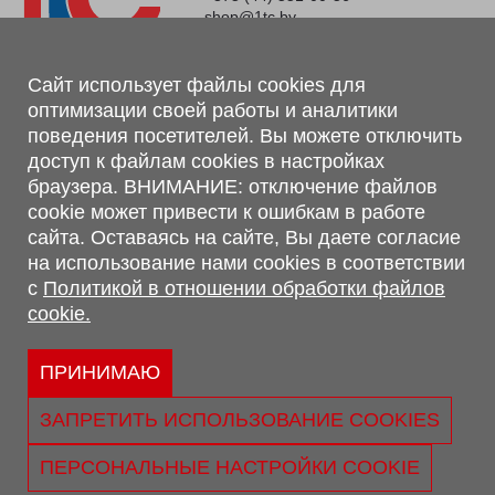
shop@1tc.by
Магазин, склад
Сайт использует файлы cookies для
оптимизации своей работы и аналитики
г. Минск, Минский р-н, п. Привольный, ул. Мира, 20А,
поведения посетителей. Вы можете отключить
223062
доступ к файлам cookies в настройках
г. Брест, ул. Лейтенанта Рябцева, 108 В, 224701
браузера. ВНИМАНИЕ: отключение файлов
Обращаем Ваше внимание, что вся предоставленная на сайте
cookie может привести к ошибкам в работе
информация, касающаяся комплектаций, технических
сайта. Оставаясь на сайте, Вы даете согласие
характеристик, цветовых сочетаний, а также стоимости и
на использование нами cookies в соответствии
сервисного обслуживания носит информационный характер и
с
Политикой в отношении обработки файлов
не является публичной офертой, определяемой п.2 ст.407
cookie.
Гражданского кодекса Республики Беларусь.
Политика обработки персональных данных
Политикой в отношении обработки файлов cookie.
ПРИНИМАЮ
Персональные настройки cookie
ЗАПРЕТИТЬ ИСПОЛЬЗОВАНИЕ COOKIES
© 2026 ООО «Трансконсалт Сервис» УНП 290667530.
Свидетельство о регистрации №290667530 выдано 02.02.2009
ПЕРСОНАЛЬНЫЕ НАСТРОЙКИ COOKIE
г. Администрацией Ленинского р-на г. Бреста