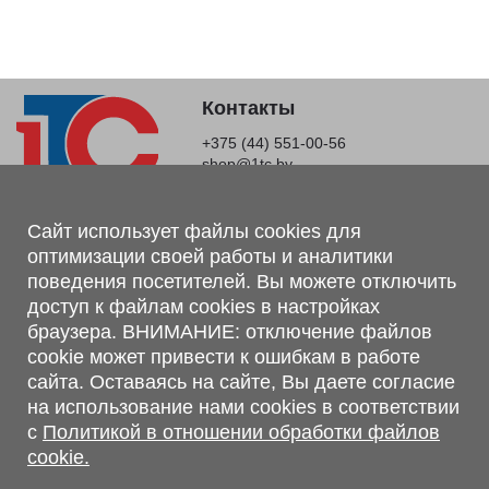
Контакты
+375 (44) 551-00-56
shop@1tc.by
Магазин, склад
Сайт использует файлы cookies для
оптимизации своей работы и аналитики
г. Минск, Минский р-н, п. Привольный, ул. Мира, 20А,
поведения посетителей. Вы можете отключить
223062
доступ к файлам cookies в настройках
г. Брест, ул. Лейтенанта Рябцева, 108 В, 224701
браузера. ВНИМАНИЕ: отключение файлов
Обращаем Ваше внимание, что вся предоставленная на сайте
cookie может привести к ошибкам в работе
информация, касающаяся комплектаций, технических
сайта. Оставаясь на сайте, Вы даете согласие
характеристик, цветовых сочетаний, а также стоимости и
на использование нами cookies в соответствии
сервисного обслуживания носит информационный характер и
с
Политикой в отношении обработки файлов
не является публичной офертой, определяемой п.2 ст.407
cookie.
Гражданского кодекса Республики Беларусь.