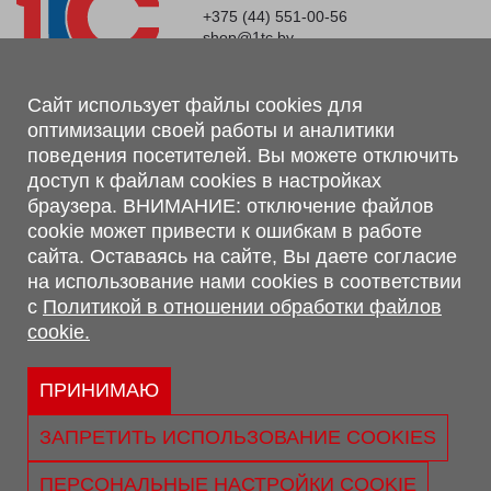
+375 (44) 551-00-56
shop@1tc.by
Магазин, склад
Сайт использует файлы cookies для
оптимизации своей работы и аналитики
г. Минск, Минский р-н, п. Привольный, ул. Мира, 20А,
поведения посетителей. Вы можете отключить
223062
доступ к файлам cookies в настройках
г. Брест, ул. Лейтенанта Рябцева, 108 В, 224701
браузера. ВНИМАНИЕ: отключение файлов
Обращаем Ваше внимание, что вся предоставленная на сайте
cookie может привести к ошибкам в работе
информация, касающаяся комплектаций, технических
сайта. Оставаясь на сайте, Вы даете согласие
характеристик, цветовых сочетаний, а также стоимости и
на использование нами cookies в соответствии
сервисного обслуживания носит информационный характер и
с
Политикой в отношении обработки файлов
не является публичной офертой, определяемой п.2 ст.407
cookie.
Гражданского кодекса Республики Беларусь.
Политика обработки персональных данных
Политикой в отношении обработки файлов cookie.
ПРИНИМАЮ
Персональные настройки cookie
ЗАПРЕТИТЬ ИСПОЛЬЗОВАНИЕ COOKIES
© 2026 ООО «Трансконсалт Сервис» УНП 290667530.
Свидетельство о регистрации №290667530 выдано 02.02.2009
ПЕРСОНАЛЬНЫЕ НАСТРОЙКИ COOKIE