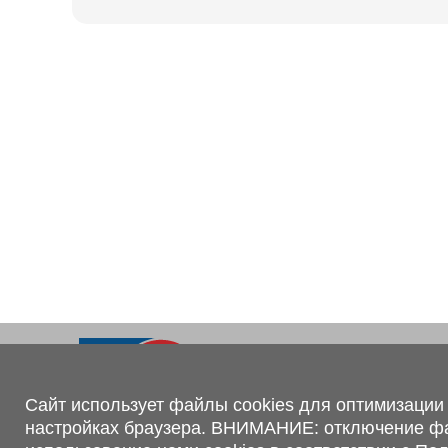
Ходовая часть
KOGEL
Электрооборудование
SACHS
BPW
Контакты
+375 (44) 551-00-56
shop@1tc.by
Сайт использует файлы cookies для оптимизации 
настройках браузера. ВНИМАНИЕ: отключение файл