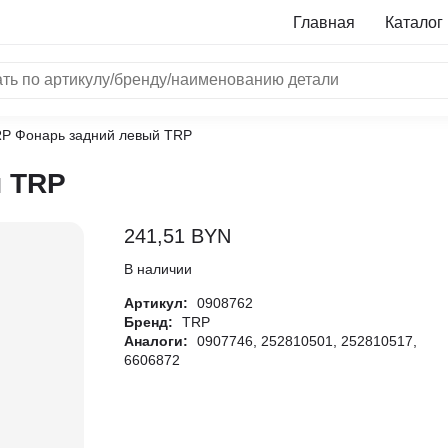
Главная
Каталог
RP Фонарь задний левый TRP
NRF
й TRP
Bosch
Все бренды
241,51
BYN
i
В наличии
Артикул:
0908762
L
Бренд:
TRP
Аналоги:
0907746, 252810501, 252810517,
ON
6606872
LTER
ALL
I