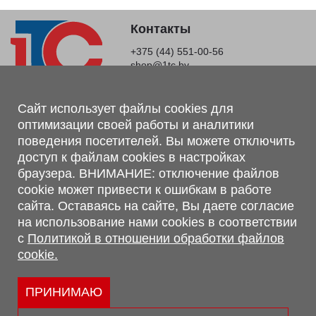
Контакты
+375 (44) 551-00-56
shop@1tc.by
Магазин, склад
Сайт использует файлы cookies для
оптимизации своей работы и аналитики
г. Минск, Минский р-н, п. Привольный, ул. Мира, 20А,
поведения посетителей. Вы можете отключить
223062
доступ к файлам cookies в настройках
г. Брест, ул. Лейтенанта Рябцева, 108 В, 224701
браузера. ВНИМАНИЕ: отключение файлов
Обращаем Ваше внимание, что вся предоставленная на сайте
cookie может привести к ошибкам в работе
информация, касающаяся комплектаций, технических
сайта. Оставаясь на сайте, Вы даете согласие
характеристик, цветовых сочетаний, а также стоимости и
на использование нами cookies в соответствии
сервисного обслуживания носит информационный характер и
с
Политикой в отношении обработки файлов
не является публичной офертой, определяемой п.2 ст.407
cookie.
Гражданского кодекса Республики Беларусь.
Политика обработки персональных данных
Политикой в отношении обработки файлов cookie.
ПРИНИМАЮ
Персональные настройки cookie