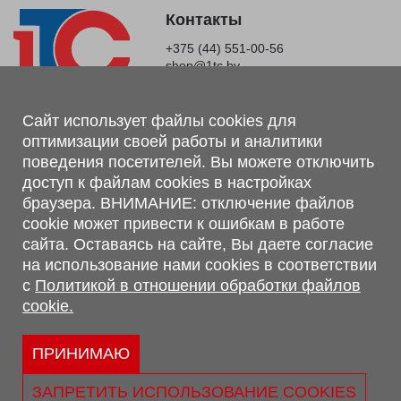
Контакты
+375 (44) 551-00-56
shop@1tc.by
Магазин, склад
Сайт использует файлы cookies для
оптимизации своей работы и аналитики
г. Минск, Минский р-н, п. Привольный, ул. Мира, 20А,
поведения посетителей. Вы можете отключить
223062
доступ к файлам cookies в настройках
г. Брест, ул. Лейтенанта Рябцева, 108 В, 224701
браузера. ВНИМАНИЕ: отключение файлов
Обращаем Ваше внимание, что вся предоставленная на сайте
cookie может привести к ошибкам в работе
информация, касающаяся комплектаций, технических
сайта. Оставаясь на сайте, Вы даете согласие
характеристик, цветовых сочетаний, а также стоимости и
на использование нами cookies в соответствии
сервисного обслуживания носит информационный характер и
с
Политикой в отношении обработки файлов
не является публичной офертой, определяемой п.2 ст.407
cookie.
Гражданского кодекса Республики Беларусь.
Политика обработки персональных данных
Политикой в отношении обработки файлов cookie.
ПРИНИМАЮ
Персональные настройки cookie
ЗАПРЕТИТЬ ИСПОЛЬЗОВАНИЕ COOKIES