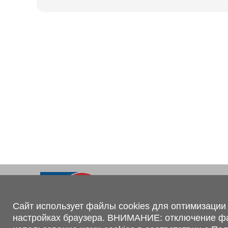
Ходовая часть
KOGEL
Электрооборудование
SACHS
BPW
Контакты
+375 (44) 551-00-56
shop@1tc.by
Сайт использует файлы cookies для оптимизации 
настройках браузера. ВНИМАНИЕ: отключение файл