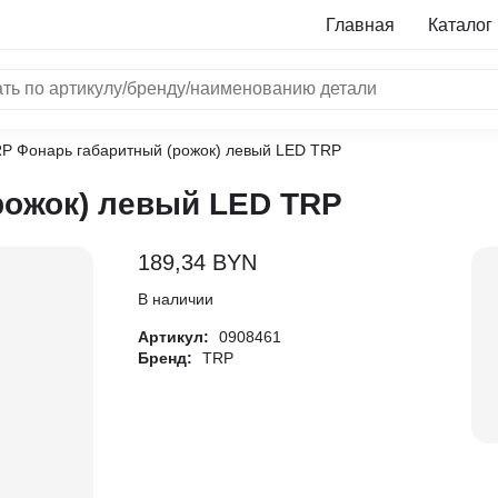
Главная
Каталог
RP Фонарь габаритный (рожок) левый LED TRP
NRF
рожок) левый LED TRP
Bosch
Все бренды
189,34
BYN
i
В наличии
Артикул:
0908461
L
Бренд:
TRP
ON
LTER
ALL
I