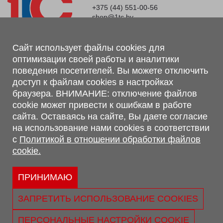
+375 (44) 551-00-56
shop@1tc.by
Магазин, склад
Сайт использует файлы cookies для
оптимизации своей работы и аналитики
г. Минск, Минский р-н, п. Привольный, ул. Мира, 20А,
поведения посетителей. Вы можете отключить
223062
доступ к файлам cookies в настройках
г. Брест, ул. Лейтенанта Рябцева, 108 В, 224701
браузера. ВНИМАНИЕ: отключение файлов
Обращаем Ваше внимание, что вся предоставленная на сайте
cookie может привести к ошибкам в работе
информация, касающаяся комплектаций, технических
сайта. Оставаясь на сайте, Вы даете согласие
характеристик, цветовых сочетаний, а также стоимости и
на использование нами cookies в соответствии
сервисного обслуживания носит информационный характер и
с
Политикой в отношении обработки файлов
не является публичной офертой, определяемой п.2 ст.407
cookie.
Гражданского кодекса Республики Беларусь.
Политика обработки персональных данных
Политикой в отношении обработки файлов cookie.
ПРИНИМАЮ
Персональные настройки cookie
ЗАПРЕТИТЬ ИСПОЛЬЗОВАНИЕ COOKIES
© 2026 ООО «Трансконсалт Сервис» УНП 290667530.
Свидетельство о регистрации №290667530 выдано 02.02.2009
ПЕРСОНАЛЬНЫЕ НАСТРОЙКИ COOKIE