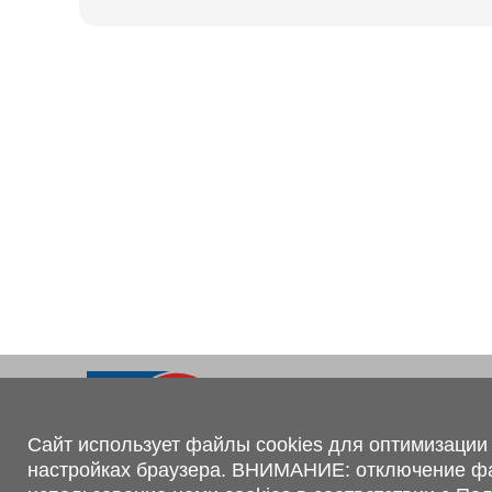
Ходовая часть
KOGEL
Электрооборудование
SACHS
BPW
Контакты
+375 (44) 551-00-56
shop@1tc.by
Сайт использует файлы cookies для оптимизации 
настройках браузера. ВНИМАНИЕ: отключение файл