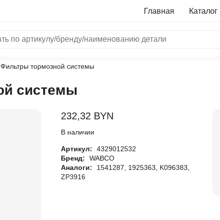
Главная
Каталог
Фильтры тормозной системы
NRF
ой системы
Bosch
Все бренды
232,32
BYN
i
В наличии
Артикул:
4329012532
L
Бренд:
WABCO
Аналоги:
1541287, 1925363, K096383,
ON
ZP3916
LTER
ALL
I