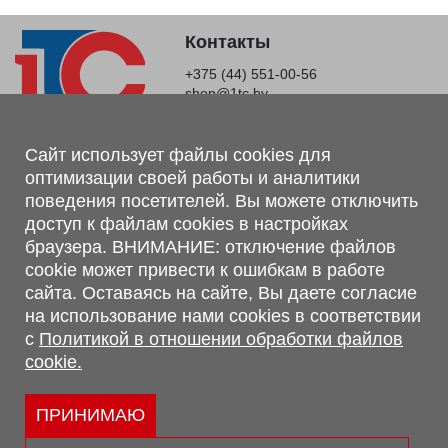
Контакты
+375 (44) 551-00-56
shop@1tc.by
Магазин, склад
Сайт использует файлы cookies для
оптимизации своей работы и аналитики
г. Минск, Минский р-н, п. Привольный, ул. Мира, 20А,
поведения посетителей. Вы можете отключить
223062
доступ к файлам cookies в настройках
г. Брест, ул. Лейтенанта Рябцева, 108 В, 224701
браузера. ВНИМАНИЕ: отключение файлов
Обращаем Ваше внимание, что вся предоставленная на сайте
cookie может привести к ошибкам в работе
информация, касающаяся комплектаций, технических
сайта. Оставаясь на сайте, Вы даете согласие
характеристик, цветовых сочетаний, а также стоимости и
на использование нами cookies в соответствии
сервисного обслуживания носит информационный характер и
с
Политикой в отношении обработки файлов
не является публичной офертой, определяемой п.2 ст.407
cookie.
Гражданского кодекса Республики Беларусь.
Политика обработки персональных данных
Политикой в отношении обработки файлов cookie.
ПРИНИМАЮ
Персональные настройки cookie