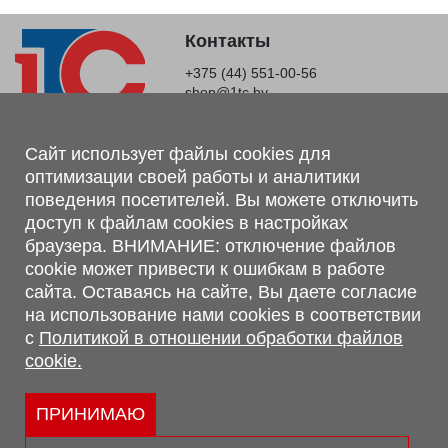
Контакты
+375 (44) 551-00-56
shop@1tc.by
Магазин, склад
Сайт использует файлы cookies для
оптимизации своей работы и аналитики
г. Минск, Минский р-н, п. Привольный, ул. Мира, 20А,
поведения посетителей. Вы можете отключить
223062
доступ к файлам cookies в настройках
г. Брест, ул. Лейтенанта Рябцева, 108 В, 224701
браузера. ВНИМАНИЕ: отключение файлов
Обращаем Ваше внимание, что вся предоставленная на сайте
cookie может привести к ошибкам в работе
информация, касающаяся комплектаций, технических
сайта. Оставаясь на сайте, Вы даете согласие
характеристик, цветовых сочетаний, а также стоимости и
на использование нами cookies в соответствии
сервисного обслуживания носит информационный характер и
с
Политикой в отношении обработки файлов
не является публичной офертой, определяемой п.2 ст.407
cookie.
Гражданского кодекса Республики Беларусь.
Политика обработки персональных данных
Политикой в отношении обработки файлов cookie.
ПРИНИМАЮ
Персональные настройки cookie